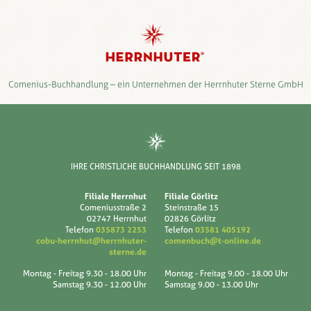
Comenius-Buchhandlung – ein Unternehmen der Herrnhuter Sterne GmbH
IHRE CHRISTLICHE BUCHHANDLUNG SEIT 1898
Filiale Herrnhut
Filiale Görlitz
Comeniusstraße 2
Steinstraße 15
02747 Herrnhut
02826 Görlitz
Telefon
035873 2253
Telefon
03581 405192
cobu-herrnhut@herrnhuter-
comenbuch@t-online.de
sterne.de
Montag - Freitag
9.30 - 18.00 Uhr
Montag - Freitag
9.00 - 18.00 Uhr
Samstag
9.30 - 12.00 Uhr
Samstag
9.00 - 13.00 Uhr